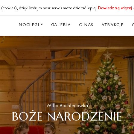
18 20 62 191
(cookies), dzięki którym nasz serwis może działać lepiej.
Dowiedz się więcej 
NOCLEGI
GALERIA
O NAS
ATRAKCJE
Willa Bachledówka
BOŻE NARODZENIE