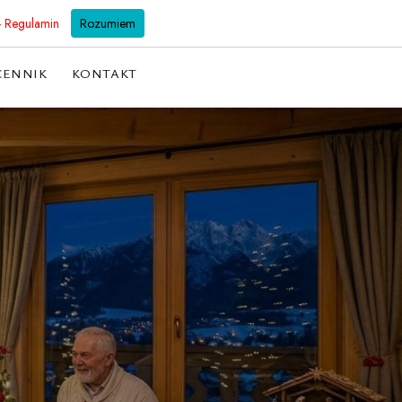
501 128 298
biuro@willabachledowka.pl
- Regulamin
Rozumiem
CENNIK
KONTAKT