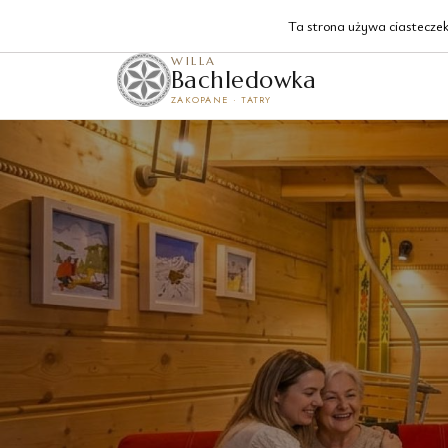
Krzeptówki 129, Zakopane
Ta strona używa ciasteczek 
WILLA
Bachledowka
ZAKOPANE · TATRY