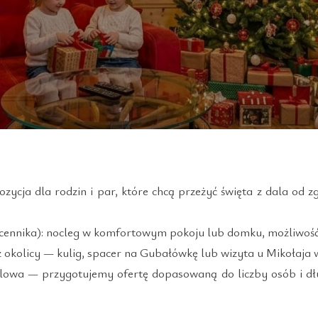
zycja dla rodzin i par, które chcą przeżyć święta z dala od zg
cennika): nocleg w komfortowym pokoju lub domku, możliwość
z okolicy — kulig, spacer na Gubałówkę lub wizyta u Mikołaja 
ilowa — przygotujemy ofertę dopasowaną do liczby osób i d