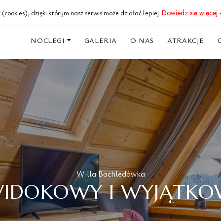
18 20 62 191
(cookies), dzięki którym nasz serwis może działać lepiej.
Dowiedz się więcej 
NOCLEGI
GALERIA
O NAS
ATRAKCJE
Willa Bachledówka
IDOKOWY I WYJĄTKOW