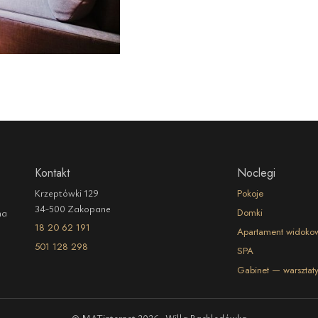
Kontakt
Noclegi
Krzeptówki 129
Pokoje
34-500 Zakopane
Domki
na
18 20 62 191
Apartament widokowy
501 128 298
SPA
Gabinet — warsztaty