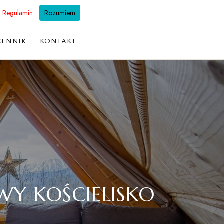
501 128 298
biuro@willabachledowka.pl
- Regulamin
Rozumiem
CENNIK
KONTAKT
Y KOŚCIELISKO