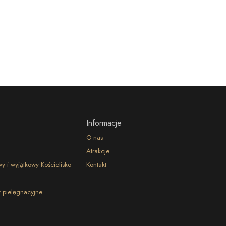
Informacje
O nas
Atrakcje
 i wyjątkowy Kościelisko
Kontakt
 pielęgnacyjne