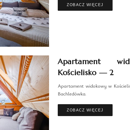
ZOBACZ WIĘCEJ
Apartament wi
Kościelisko — 2
Apartament widokowy w Kościelis
Bachledówka.
ZOBACZ WIĘCEJ