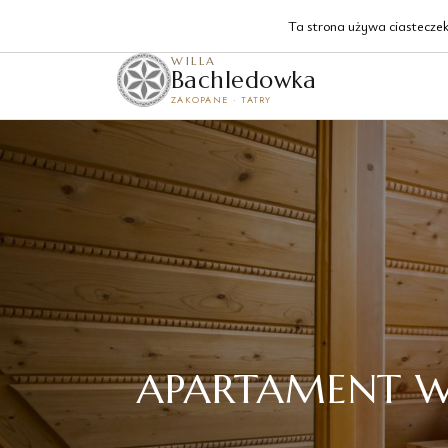
Krzeptówki 129, Zakopane
Ta strona używa ciasteczek 
WILLA
Bachledowka
ZAKOPANE · TATRY
APARTAMENT W