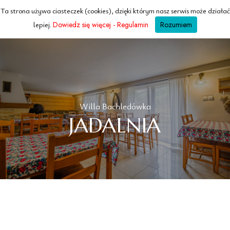
Ta strona używa ciasteczek (cookies), dzięki którym nasz serwis może działać
WILLA
Bachledowka
lepiej.
Dowiedz się więcej - Regulamin
Rozumiem
ZAKOPANE · TATRY
Willa Bachledówka
JADALNIA