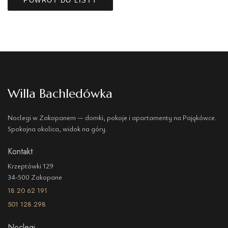
POWRÓT DO LISTY
Willa Bachledówka
Noclegi w Zakopanem — domki, pokoje i apartamenty na Pająkówce.
Spokojna okolica, widok na góry.
Kontakt
Krzeptówki 129
34-500 Zakopane
18 20 62 191
501 128 298
Noclegi