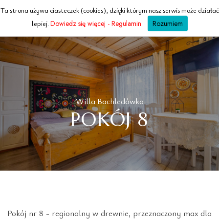
Ta strona używa ciasteczek (cookies), dzięki którym nasz serwis może działać
WILLA
Bachledowka
lepiej.
Dowiedz się więcej - Regulamin
Rozumiem
ZAKOPANE · TATRY
Willa Bachledówka
POKÓJ 8
Pokój nr 8 - regionalny w drewnie, przeznaczony max dla