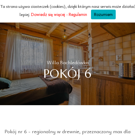
Ta strona używa ciasteczek (cookies), dzięki którym nasz serwis może działać
WILLA
Bachledowka
lepiej.
Dowiedz się więcej - Regulamin
Rozumiem
ZAKOPANE · TATRY
Willa Bachledówka
POKÓJ 6
Pokój nr 6 - regionalny w drewnie, przeznaczony max dla