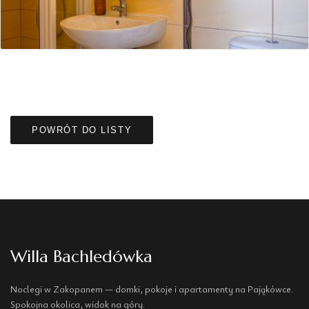
POWRÓT DO LISTY
Willa Bachledówka
Noclegi w Zakopanem — domki, pokoje i apartamenty na Pająkówce.
Spokojna okolica, widok na góry.