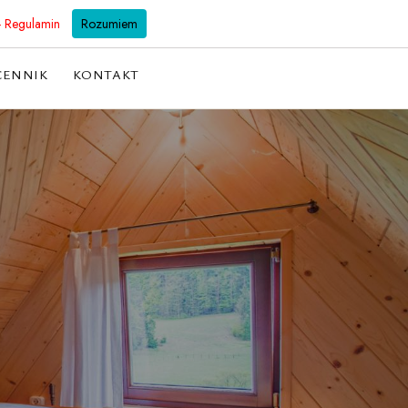
501 128 298
biuro@willabachledowka.pl
- Regulamin
Rozumiem
CENNIK
KONTAKT