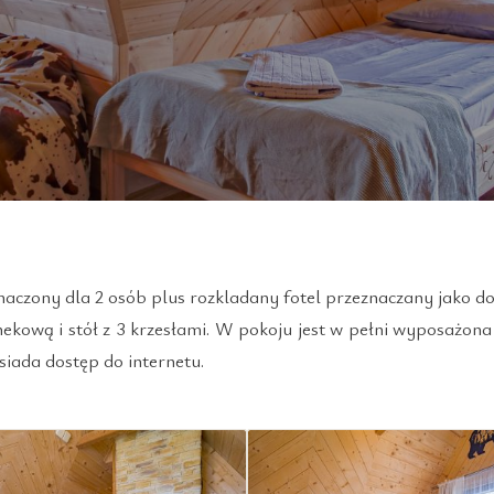
znaczony dla 2 osób plus rozkladany fotel przeznaczany jako 
nekową i stół z 3 krzesłami. W pokoju jest w pełni wyposażona 
iada dostęp do internetu.