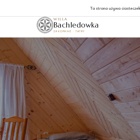
Krzeptówki 129, Zakopane
Ta strona używa ciasteczek 
WILLA
Bachledowka
ZAKOPANE · TATRY